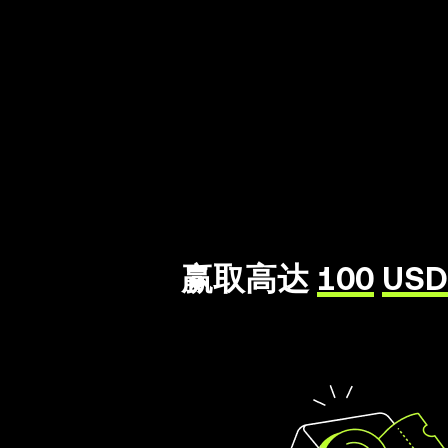
赢取高达
100
USD